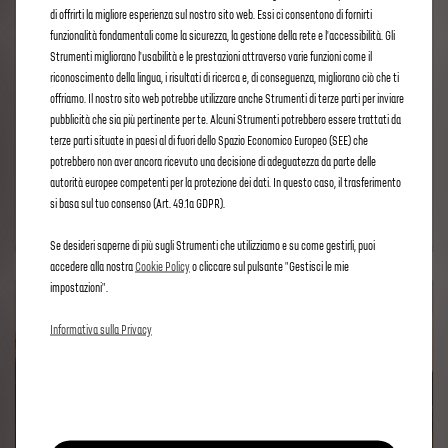
di offrirti la migliore esperienza sul nostro sito web. Essi ci consentono di fornirti
CHATGPT INTEGRATO NEL DS IRIS SYSTEM
funzionalità fondamentali come la sicurezza, la gestione della rete e l'accessibilità. Gli
Strumenti migliorano l'usabilità e le prestazioni attraverso varie funzioni come il
riconoscimento della lingua, i risultati di ricerca e, di conseguenza, migliorano ciò che ti
offriamo. Il nostro sito web potrebbe utilizzare anche Strumenti di terze parti per inviare
SCOPRI DI PIU
pubblicità che sia più pertinente per te. Alcuni Strumenti potrebbero essere trattati da
€
3
,90
/
MESE
terze parti situate in paesi al di fuori dello Spazio Economico Europeo (SEE) che
IVA inclusa
potrebbero non aver ancora ricevuto una decisione di adeguatezza da parte delle
Si rinnova automaticamente fino alla disdetta.
autorità europee competenti per la protezione dei dati. In questo caso, il trasferimento
si basa sul tuo consenso (Art. 49.1a GDPR).
Se desideri saperne di più sugli Strumenti che utilizziamo e su come gestirli, puoi
accedere alla nostra
Cookie Policy
o cliccare sul pulsante "Gestisci le mie
impostazioni".
Informativa sulla Privacy