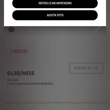
GESTISCI LE MIE IMPOSTAZIONI
ACCETTA TUTTO
E-ROUTES
SCOPRI DI PIU
€
4
,90
/
MESE
IVA inclusa
Si rinnova automaticamente fino alla disdetta.