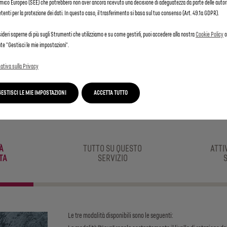
ico Europeo (SEE) che potrebbero non aver ancora ricevuto una decisione di adeguatezza da parte delle autor
equivalente a
€
1
,67
enti per la protezione dei dati. In questo caso, il trasferimento si basa sul tuo consenso (Art. 49.1a GDPR).
/mese
ideri saperne di più sugli Strumenti che utilizziamo e su come gestirli, puoi accedere alla nostra
Cookie Policy
o
te "Gestisci le mie impostazioni".
ativa sulla Privacy
GESTISCI LE MIE IMPOSTAZIONI
ACCETTA TUTTO
ADVANCED TRACTION CONTRO
À
TUTTO SU QUESTO
ATTI
TA
SERVIZIO
Le tre modalità disponibili sono le seguenti: