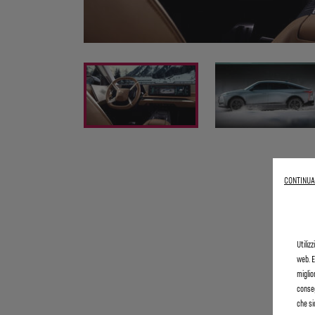
CONTINUA
Utiliz
web. E
miglio
conseg
che si