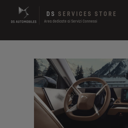
Skip
to
DS
SERVICES STORE
main
content
Area dedicate ai Servizi Connessi
Main
navigation