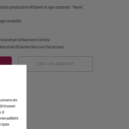
ntire prestazioni efficienti in ogni contesto: “Neve”,
i ogni modalità.
account per sottoscrivere il servizio
dere al sito DS Service Store con il tuo account.
CREA UN ACCOUNT
 sul nostro sito
 Gli Strumenti
, di
nviare pubblicità
lo Spazio