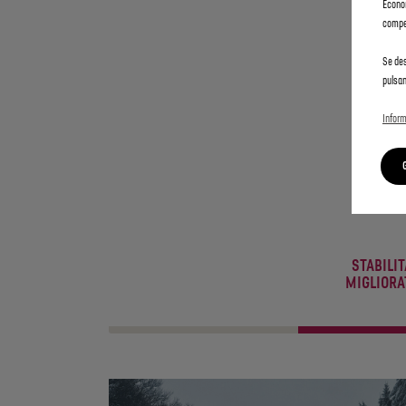
Econom
compet
Se des
pulsan
Inform
STABILIT
MIGLIORA