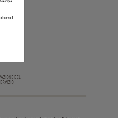
ità europee
 cliccare sul
L
VAZIONE DEL
SERVIZIO