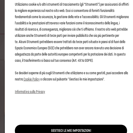
PLUS.
Utilizziamo cookie e/o altri strumenti di tracciamento (gli “Strumenti”) per assicurarci di offrirti
la migliore esperienza sul nostro sito web. Essi ci consentono di fornirti funzionalità
fondamentali come la sicurezza, la gestione della rete e l'accessibilità. Gli Strumenti migliorano
CONNECTED ALARM
l'usabilità e le prestazioni attraverso varie funzioni come il riconoscimento della lingua, i
risultati di ricerca e, di conseguenza, migliorano ciò che ti offriamo. Il nostro sito web potrebbe
utilizzare anche Strumenti di terze parti per inviare pubblicità che sia più pertinente per
LIBERA LA TUA MENTE
te. Alcuni Strumenti potrebbero essere trattati da terze parti situate in paesi al di fuori dello
Spazio Economico Europeo (SEE) che potrebbero non aver ancora ricevuto una decisione di
adeguatezza da parte delle autorità europee competenti per la protezione dei dati. In questo
caso, il trasferimento si basa sul tuo consenso (Art. 49.1a GDPR).
Se desideri saperne di più sugli Strumenti che utilizziamo e su come gestirli, puoi accedere alla
nostra
Cookie Policy
o cliccare sul pulsante "Gestisci le mie impostazioni".
Informativa sulla Privacy
GESTISCI LE MIE IMPOSTAZIONI