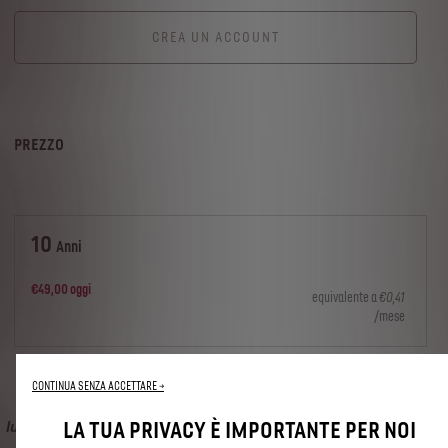
CREA UN ACCOUNT
PREZZO
10
Anni
€
49
,00
oggi
equivalente a
€
0
,41
/mese
CONTINUA SENZA ACCETTARE →
Questa offerta è valida solo per i veicoli ordinati prima del 3°
luglio 2023. Per i veicoli ordinati dopo il 3° luglio 2023 (incluso),
LA TUA PRIVACY È IMPORTANTE PER NOI
fare riferimento alle offerte relative a Connect ONE e Connect