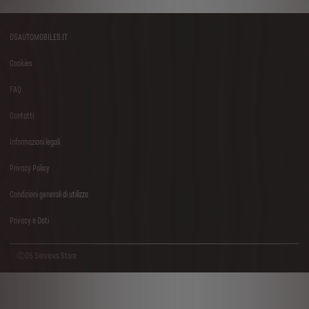
DSAUTOMOBILES.IT
Footer
Cookies
menu
FAQ
Contatti
Informazioni legali
Privacy Policy
Condizioni generali di utilizzo
Privacy e Dati
ⒸDS Services Store