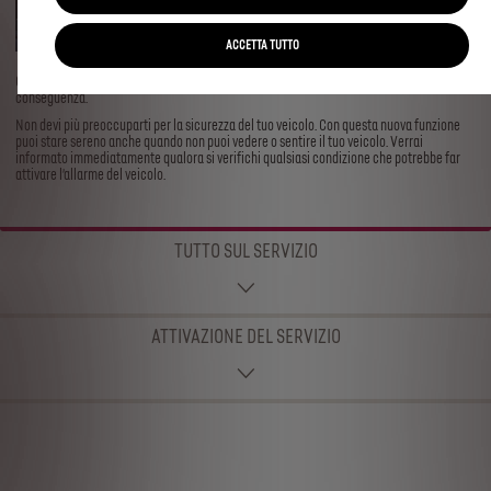
ACCETTA TUTTO
Connected Alarm ti avvisa se viene rilevato un evento sospetto e l’allarme si attiva di
conseguenza.
Non devi più preoccuparti per la sicurezza del tuo veicolo. Con questa nuova funzione
puoi stare sereno anche quando non puoi vedere o sentire il tuo veicolo. Verrai
informato immediatamente qualora si verifichi qualsiasi condizione che potrebbe far
attivare l’allarme del veicolo.
TUTTO SUL SERVIZIO
ATTIVAZIONE DEL SERVIZIO