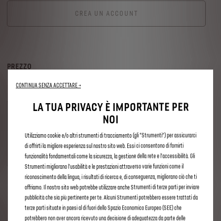
CREA UN ACCOUNT
PREZZO
CONTINUA SENZA ACCETTARE →
LA TUA PRIVACY È IMPORTANTE PER
10
Anni
NOI
Utilizziamo cookie e/o altri strumenti di tracciamento (gli “Strumenti”) per assicurarci
€
250
,00
oggi
equivalente a
€
2
,08
di offrirti la migliore esperienza sul nostro sito web. Essi ci consentono di fornirti
/mese
funzionalità fondamentali come la sicurezza, la gestione della rete e l'accessibilità. Gli
Strumenti migliorano l'usabilità e le prestazioni attraverso varie funzioni come il
riconoscimento della lingua, i risultati di ricerca e, di conseguenza, migliorano ciò che ti
offriamo. Il nostro sito web potrebbe utilizzare anche Strumenti di terze parti per inviare
VOLANTE RISCALDATO
pubblicità che sia più pertinente per te. Alcuni Strumenti potrebbero essere trattati da
terze parti situate in paesi al di fuori dello Spazio Economico Europeo (SEE) che
potrebbero non aver ancora ricevuto una decisione di adeguatezza da parte delle