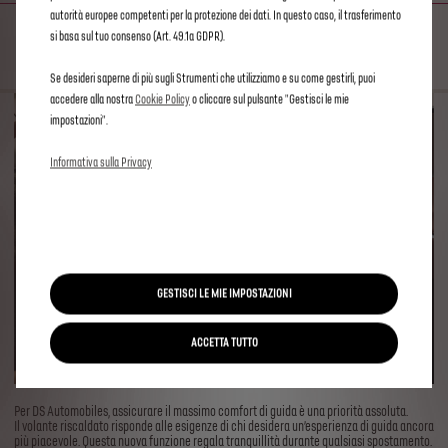
autorità europee competenti per la protezione dei dati. In questo caso, il trasferimento
ANCORA PIÙ COMFORT
si basa sul tuo consenso (Art. 49.1a GDPR).
Se desideri saperne di più sugli Strumenti che utilizziamo e su come gestirli, puoi
accedere alla nostra
Cookie Policy
o cliccare sul pulsante "Gestisci le mie
impostazioni".
Informativa sulla Privacy
GESTISCI LE MIE IMPOSTAZIONI
ACCETTA TUTTO
Per DS Automobiles, assicurare il massimo comfort di guida è una priorità assoluta.
Il volante riscaldato risponde alle esigenze di chi desidera un’esperienza di guida ancora
più piacevole. Questa nuova funzione regala tranquillità durante qualsiasi spostamento.