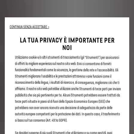
PREZZO
CONTINUA SENZA ACCETTARE →
LA TUA PRIVACY È IMPORTANTE PER
NOI
1
mese
Utilizziamo cookie e/o altri strumenti di tracciamento (gli “Strumenti”) per assicurarci
€
3
,90
di offrirti la migliore esperienza sul nostro sito web. Essi ci consentono di fornirti
/mese
funzionalità fondamentali come la sicurezza, la gestione della rete e l'accessibilità. Gli
Strumenti migliorano l'usabilità e le prestazioni attraverso varie funzioni come il
riconoscimento della lingua, i risultati di ricerca e, di conseguenza, migliorano ciò che ti
offriamo. Il nostro sito web potrebbe utilizzare anche Strumenti di terze parti per inviare
1
anno
pubblicità che sia più pertinente per te. Alcuni Strumenti potrebbero essere trattati da
terze parti situate in paesi al di fuori dello Spazio Economico Europeo (SEE) che
€
39
,00
potrebbero non aver ancora ricevuto una decisione di adeguatezza da parte delle
/anno
autorità europee competenti per la protezione dei dati. In questo caso, il trasferimento
si basa sul tuo consenso (Art. 49.1a GDPR).
Se desideri saperne di più sugli Strumenti che utilizziamo e su come gestirli, puoi