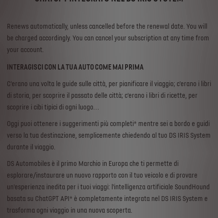
Renews automatically, unless cancelled before the renewal date. You will
be charged accordingly. You can cancel your subscription at any time from
your account.
INTERAGISCI CON LA TUA AUTO COME MAI PRIMA
C'erano una volta le guide sulle città, per pianificare il viaggio; c'erano i libri
di storia, per scoprire il passato delle città; c'erano i libri di ricette, per
scoprire i cibi tipici di ogni luogo… ​
Oggi puoi ottenere i suggerimenti più completi* mentre sei a bordo e guidi
verso la tua destinazione, semplicemente chiedendo al tuo DS IRIS System
durante il viaggio.​
DS Automobiles è il primo Marchio in Europa che ti permette di
esplorare/instaurare un nuovo rapporto con il tuo veicolo e di provare
un'esperienza inedita per i tuoi viaggi: l'intelligenza artificiale SoundHound
basata su ChatGPT API* è completamente integrata nel DS IRIS System e
trasforma ogni viaggio in una nuova scoperta.​