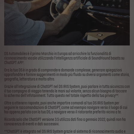
DS Automobiles è il primo Marchio in Europa ad arricchire la funzionalità di
riconoscimento vocale utilizzando l'intelligenza artificiale di SoundHound basata su
ChatGPT API*. ​
Ora la tua DS è in grado di comprendere domande complesse, generare spiegazioni
approfondite e fornire suggerimenti in modo più fluido su diversi argomenti come storia,
geografia, letteratura e molto altro.​
Grazie all'integrazione di ChatGPT nel DS IRIS System, puoi parlare in tutta sicurezza con
il tuo compagno di viaggio tenendo le mani sul volante, senza alcun bisogno di toccare
lo schermo dell'infotainment. Tutto questo nel totale rispetto della tua privacy**.​
Oltre a ottenere risposte, puoi anche impartire comandi al tuo DS IRIS System per
seguire le raccomandazioni di ChatGPT, come ad esempio navigare verso il luogo di cui
hai appena parlato con la tua DS, o navigare verso il ristorante preferito vicino a te.
Ricorda solo che ChatGPT versione 3.5 utilizza dati fino a gennaio 2022, quindi non ha
conoscenza di eventi e dati successivi.​
**ChatGPT è integrato nel DS IRIS System grazie al sistema di riconoscimento audio e