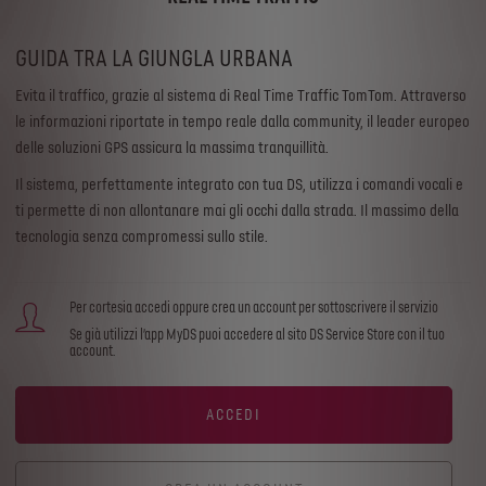
GUIDA TRA LA GIUNGLA URBANA
Evita il traffico, grazie al sistema di Real Time Traffic TomTom. Attraverso
le informazioni riportate in tempo reale dalla community, il leader europeo
delle soluzioni GPS assicura la massima tranquillità.
Il sistema, perfettamente integrato con tua DS, utilizza i comandi vocali e
ti permette di non allontanare mai gli occhi dalla strada. Il massimo della
tecnologia senza compromessi sullo stile.
Per cortesia accedi oppure crea un account per sottoscrivere il servizio
Se già utilizzi l’app MyDS puoi accedere al sito DS Service Store con il tuo
account.
ACCEDI